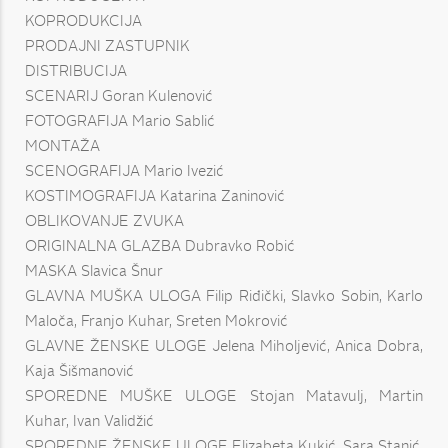
KOPRODUKCIJA
PRODAJNI ZASTUPNIK
DISTRIBUCIJA
SCENARIJ Goran Kulenović
FOTOGRAFIJA Mario Sablić
MONTAŽA
SCENOGRAFIJA Mario Ivezić
KOSTIMOGRAFIJA Katarina Zaninović
OBLIKOVANJE ZVUKA
ORIGINALNA GLAZBA Dubravko Robić
MASKA Slavica Šnur
GLAVNA MUŠKA ULOGA Filip Riđički, Slavko Sobin, Karlo
Maloča, Franjo Kuhar, Sreten Mokrović
GLAVNE ŽENSKE ULOGE Jelena Miholjević, Anica Dobra,
Kaja Šišmanović
SPOREDNE MUŠKE ULOGE Stojan Matavulj, Martin
Kuhar, Ivan Validžić
SPOREDNE ŽENSKE ULOGE Elizabeta Kukić, Sara Stanić