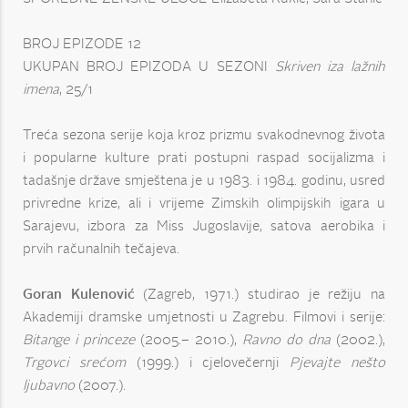
BROJ EPIZODE 12
UKUPAN BROJ EPIZODA U SEZONI
Skriven iza lažnih
imena
, 25/1
Treća sezona serije koja kroz prizmu svakodnevnog života
i popularne kulture prati postupni raspad socijalizma i
tadašnje države smještena je u 1983. i 1984. godinu, usred
privredne krize, ali i vrijeme Zimskih olimpijskih igara u
Sarajevu, izbora za Miss Jugoslavije, satova aerobika i
prvih računalnih tečajeva.
Goran Kulenović
(Zagreb, 1971.) studirao je režiju na
Akademiji dramske umjetnosti u Zagrebu. Filmovi i serije:
Bitange i princeze
(2005.– 2010.),
Ravno do dna
(2002.),
Trgovci srećom
(1999.) i cjelovečernji
Pjevajte nešto
ljubavno
(2007.).