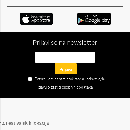
Prijavi se na newsletter
Potvrđujem da sam pročitao/la i prihvatio/la
Izjavu o zaštiti osobnih podataka
14 Festivalskih lokacija