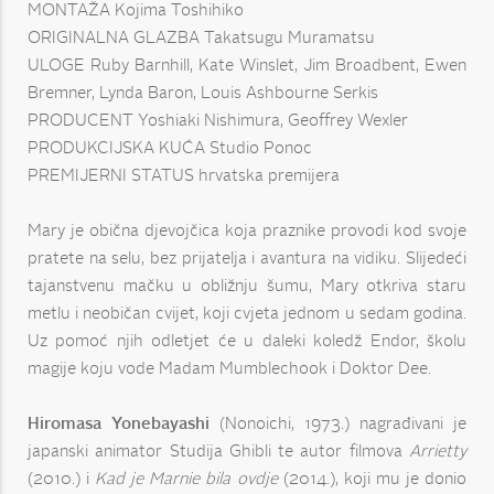
MONTAŽA Kojima Toshihiko
ORIGINALNA GLAZBA Takatsugu Muramatsu
ULOGE Ruby Barnhill, Kate Winslet, Jim Broadbent, Ewen
Bremner, Lynda Baron, Louis Ashbourne Serkis
PRODUCENT Yoshiaki Nishimura, Geoffrey Wexler
PRODUKCIJSKA KUĆA Studio Ponoc
PREMIJERNI STATUS hrvatska premijera
Mary je obična djevojčica koja praznike provodi kod svoje
pratete na selu, bez prijatelja i avantura na vidiku. Slijedeći
tajanstvenu mačku u obližnju šumu, Mary otkriva staru
metlu i neobičan cvijet, koji cvjeta jednom u sedam godina.
Uz pomoć njih odletjet će u daleki koledž Endor, školu
magije koju vode Madam Mumblechook i Doktor Dee.
Hiromasa Yonebayashi
(Nonoichi, 1973.) nagrađivani je
japanski animator Studija Ghibli te autor filmova
Arrietty
(2010.) i
Kad je Marnie bila ovdje
(2014.), koji mu je donio