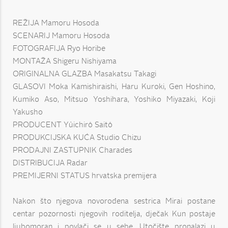
REŽIJA Mamoru Hosoda
SCENARIJ Mamoru Hosoda
FOTOGRAFIJA Ryo Horibe
MONTAŽA Shigeru Nishiyama
ORIGINALNA GLAZBA Masakatsu Takagi
GLASOVI Moka Kamishiraishi, Haru Kuroki, Gen Hoshino,
Kumiko Aso, Mitsuo Yoshihara, Yoshiko Miyazaki, Koji
Yakusho
PRODUCENT Yûichirô Saitô
PRODUKCIJSKA KUĆA Studio Chizu
PRODAJNI ZASTUPNIK Charades
DISTRIBUCIJA Radar
PREMIJERNI STATUS hrvatska premijera
Nakon što njegova novorođena sestrica Mirai postane
centar pozornosti njegovih roditelja, dječak Kun postaje
ljubomoran i povlači se u sebe. Utočište pronalazi u