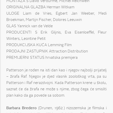
MONTAŽA S David Verdurme, Michiel Reichwein
ORIGINALNA GLAZBA Herman Witkam
ULOGE Liam de Vries, Egbert Jan Weeber, Medi
Broekman, Martijn Fischer, Dolores Leeuwin
GLAS Yannick van de Velde
PRODUCENTI S Erik Glijnis, Eva Eisenloeffel, Fleur
Winters, Leontine Petit
PRODUKCIJSKA KUĆA Lemming Film
PRODAJNI ZASTUPNIK Attraction Distribution
PREMIJERNI STATUS hrvatska premijera
Patterson je rođen na isti dan kao i njegov najbolji prijatelj
– žirafa Raf. Njegov je djed vlasnik zoološkog vrta, pa su
Patterson i Raf nerazdvojni. Kada Patterson krene u školu,
saznat će da žirafa ne može s njime, zbog čega će smisliti
plan kako da ga povede sa sobom.
Barbara Bredero
(Drunen, 1962.) nizozemska je filmska i