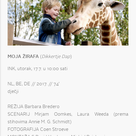
MOJA ŽIRAFA
(
Dikkertje Dap
)
INK, utorak, 17.7. u 10:00 sati
NL, BE, DE // 2017. // 74'
dječji
REŽIJA Barbara Bredero
SCENARIJ Mirjam Oomkes, Laura Weeda (prema
stihovima Annie M. G. Schmidt)
FOTOGRAFIJA Coen Stroeve