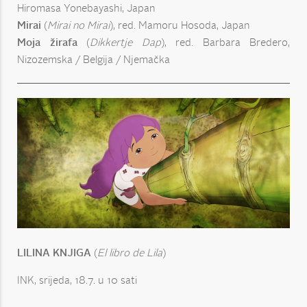
Hiromasa Yonebayashi, Japan
Mirai
(
Mirai no Mirai
), red. Mamoru Hosoda, Japan
Moja žirafa
(
Dikkertje Dap
), red. Barbara Bredero,
Nizozemska / Belgija / Njemačka
LILINA KNJIGA
(
El libro de Lila
)
INK, srijeda, 18.7. u 10 sati