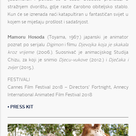
stražnjem dvorištu, gdje raste čarobno obiteljsko stablo.
Kun će se iznenada naći katapultiran u fantastičan svijet u
kojem se miješaju prošlost i sadašnjost.
Mamoru Hosoda
(Toyama, 1967.) japanski je animator
poznat po serijalu
Digimon
i filmu
Djevojka koja je skakala
kroz vrijeme
(2006.). Suosnivač je animacijskog Studija
Chizu, za koji je snimio
Djecu-vukove
(2012.) i
Dječaka i
zvijer
(2015.).
FESTIVALI
Cannes Film Festival 2018 – Directors' Fortnight, Annecy
International Animated Film Festival 2018
• PRESS KIT