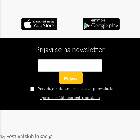
Prijavi se na newsletter
Potvrđujem da sam pročitao/la i prihvatio/la
Izjavu o zaštiti osobnih podataka
14 Festivalskih lokacija