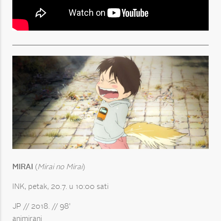
MIRAI
(
Mirai no Mirai
)
INK, petak, 20.7. u 10:00 sati
JP // 2018. // 98'
animirani