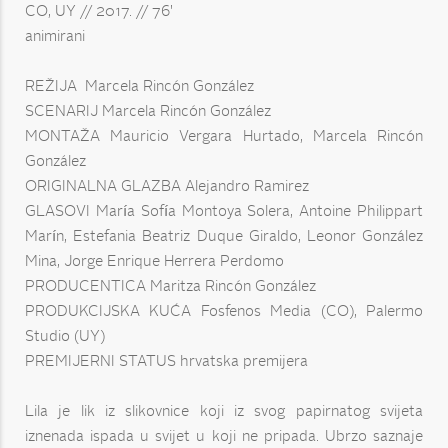
CO, UY // 2017. // 76'
animirani
REŽIJA Marcela Rincón González
SCENARIJ Marcela Rincón González
MONTAŽA Mauricio Vergara Hurtado, Marcela Rincón
González
ORIGINALNA GLAZBA Alejandro Ramirez
GLASOVI María Sofía Montoya Solera, Antoine Philippart
Marín, Estefania Beatriz Duque Giraldo, Leonor González
Mina, Jorge Enrique Herrera Perdomo
PRODUCENTICA Maritza Rincón González
PRODUKCIJSKA KUĆA Fosfenos Media (CO), Palermo
Studio (UY)
PREMIJERNI STATUS hrvatska premijera
Lila je lik iz slikovnice koji iz svog papirnatog svijeta
iznenada ispada u svijet u koji ne pripada. Ubrzo saznaje