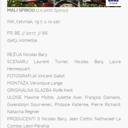
MALI SPIROU
(
Le petit Spirou
)
INK, četvrtak, 19.7. u 10 sati
FR, BE // 2017. // 86'
dječji, komedija
REŽIJA Nicolas Bary
SCENARIJ Laurent Turner, Nicolas Bary, Laure
Hennequart
FOTOGRAFIJA Vincent Gallot
MONTAŽA Véronique Lange
ORIGINALNA GLAZBA Rolfe Kent
ULOGE Maxime Motte, Juliette Aver, François Damiens,
Gwendolyn Gourvenec, Philippe Katerine, Pierre Richard,
Natacha Régnier
PRODUCENTI S Nicolas Bary, Jean Cottin, Nathanaël La
Combe, Léon Pérahia