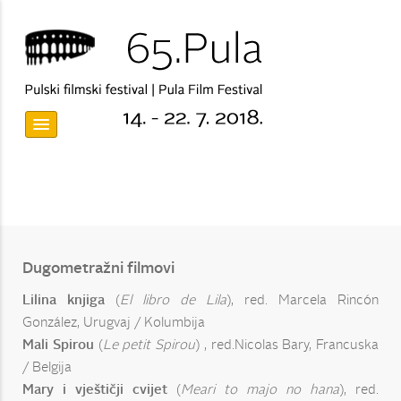
Dugometražni filmovi
Lilina knjiga
(
El libro de Lila
), red. Marcela Rincón
González, Urugvaj / Kolumbija
Mali Spirou
(
Le petit Spirou
) , red.Nicolas Bary, Francuska
/ Belgija
Mary i vještičji cvijet
(
Meari to majo no hana
), red.