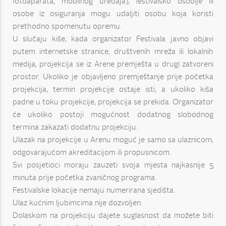
fotoaparata, mobilnog uređaja), festivalsko osoblje ili
osobe iz osiguranja mogu udaljiti osobu koja koristi
prethodno spomenutu opremu.
U slučaju kiše, kada organizator Festivala javno objavi
putem internetske stranice, društvenih mreža ili lokalnih
medija, projekcija se iz Arene premješta u drugi zatvoreni
prostor. Ukoliko je objavljeno premještanje prije početka
projekcija, termin projekcije ostaje isti, a ukoliko kiša
padne u toku projekcije, projekcija se prekida. Organizator
će ukoliko postoji mogućnost dodatnog slobodnog
termina zakazati dodatnu projekciju.
Ulazak na projekcije u Arenu moguć je samo sa ulaznicom,
odgovarajućom akreditacijom ili propusnicom.
Svi posjetioci moraju zauzeti svoja mjesta najkasnije 5
minuta prije početka zvaničnog programa.
Festivalske lokacije nemaju numerirana sjedišta.
Ulaz kućnim ljubimcima nije dozvoljen.
Dolaskom na projekciju dajete suglasnost da možete biti