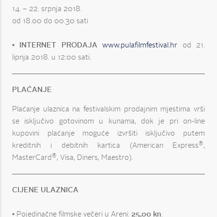
14. – 22. srpnja 2018.
od 18.00 do 00.30 sati
• INTERNET PRODAJA
www.pulafilmfestival.hr
od 21.
lipnja 2018. u 12:00 sati.
PLAĆANJE
Plaćanje ulaznica na festivalskim prodajnim mjestima vrši
se isključivo gotovinom u kunama, dok je pri on-line
kupovini plaćanje moguće izvršiti isključivo putem
®
kreditnih i debitnih kartica (American Express
,
®
MasterCard
, Visa, Diners, Maestro).
CIJENE ULAZNICA
• Pojedinačne filmske večeri u Areni:
25,00 kn
.