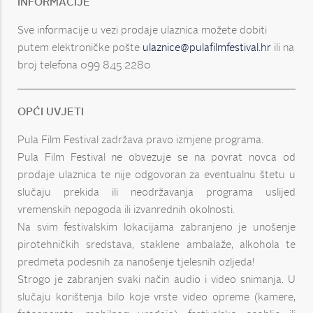
INFORMACIJE
Sve informacije u vezi prodaje ulaznica možete dobiti
putem elektroničke pošte
ulaznice@pulafilmfestival.hr
ili na
broj telefona 099 845 2280
OPĆI UVJETI
Pula Film Festival zadržava pravo izmjene programa.
Pula Film Festival ne obvezuje se na povrat novca od
prodaje ulaznica te nije odgovoran za eventualnu štetu u
slučaju prekida ili neodržavanja programa uslijed
vremenskih nepogoda ili izvanrednih okolnosti.
Na svim festivalskim lokacijama zabranjeno je unošenje
pirotehničkih sredstava, staklene ambalaže, alkohola te
predmeta podesnih za nanošenje tjelesnih ozljeda!
Strogo je zabranjen svaki način audio i video snimanja. U
slučaju korištenja bilo koje vrste video opreme (kamere,