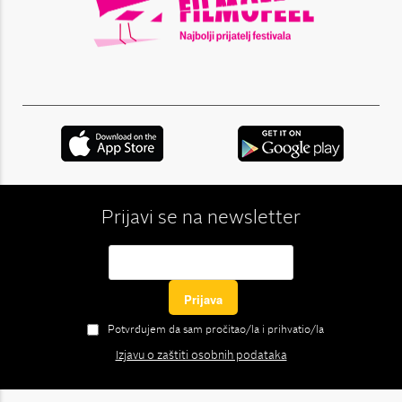
Prijavi se na newsletter
Potvrđujem da sam pročitao/la i prihvatio/la
Izjavu o zaštiti osobnih podataka