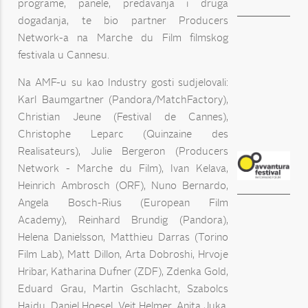
programe, panele, predavanja i druga
događanja, te bio partner Producers
Network-a na Marche du Film filmskog
festivala u Cannesu.
Na AMF-u su kao Industry gosti sudjelovali:
Karl Baumgartner (Pandora/MatchFactory),
Christian Jeune (Festival de Cannes),
Christophe Leparc (Quinzaine des
Realisateurs), Julie Bergeron (Producers
Network - Marche du Film), Ivan Kelava,
Heinrich Ambrosch (ORF), Nuno Bernardo,
Angela Bosch-Rius (European Film
Academy), Reinhard Brundig (Pandora),
Helena Danielsson, Matthieu Darras (Torino
Film Lab), Matt Dillon, Arta Dobroshi, Hrvoje
Hribar, Katharina Dufner (ZDF), Zdenka Gold,
Eduard Grau, Martin Gschlacht, Szabolcs
Hajdu, Daniel Hoesel, Veit Helmer, Anita Juka,