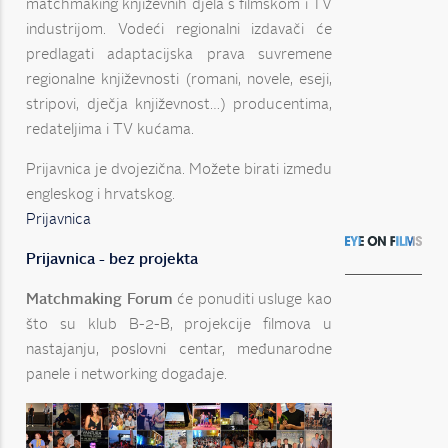
matchmaking književnih djela s filmskom i TV
industrijom. Vodeći regionalni izdavači će
predlagati adaptacijska prava suvremene
regionalne književnosti (romani, novele, eseji,
stripovi, dječja književnost…) producentima,
redateljima i TV kućama.
Prijavnica je dvojezična. Možete birati između
engleskog i hrvatskog.
Prijavnica
Prijavnica - bez projekta
Matchmaking Forum
će ponuditi usluge kao
što su klub B-2-B, projekcije filmova u
nastajanju, poslovni centar, međunarodne
panele i networking događaje.