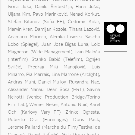
Ivona Juka, Danilo Šerbedžija, Hana Jušić,
Uljana Kim, Pavo Marinković, Nenad Korkut,
Stefan Kitanov (Sofia FF), Čedomir Kolar,
Marvin Kren, Damijan Kozole, Tihana Lazović,
Anamaria Marinca, Alemka Lisinski, Sascha
Lobo (Spiegel), Juan Jose Bigas Luna, Loic
Magneron (Wide Management), Ivan Maloća
(Interfilm), Stanko Babić (Telefilm), Ognjen
Sviličić, Predrag Miki Manojlović, Luis
Minarro, Pia Marrais, Lina Marrone (Arclight),
Andras Muhi, Daniel Mulloy, Ruxandra Nae,
Alexander Nanau, Dean Šoša (HRT), Savina
Neirotti (Venice Production Bridge/Torino
Film Lab), Werner Nekes, Antonio Nuić, Karel
Och (Karlovy Vary FF), Zrinko Ogresta,
Roberto Olla (Eurimages), Doris Pack,
Jerome Paillard (Marche du Film/Festival de