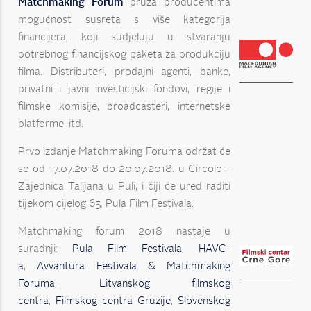
Matchmaking Forum
pruža producentima
mogućnost susreta s više kategorija
financijera, koji sudjeluju u stvaranju
potrebnog financijskog paketa za produkciju
filma. Distributeri, prodajni agenti, banke,
privatni i javni investicijski fondovi, regije i
filmske komisije, broadcasteri, internetske
platforme, itd.
Prvo izdanje Matchmaking Foruma održat će
se od 17.07.2018 do 20.07.2018. u Circolo -
Zajednica Talijana u Puli, i čiji će ured raditi
tijekom cijelog 65. Pula Film Festivala.
Matchmaking forum 2018 nastaje u
suradnji:
Pula Film Festivala
,
HAVC-
a
,
Avvantura Festivala & Matchmaking
Foruma
,
Litvanskog filmskog
centra
,
Filmskog centra Gruzije
,
Slovenskog