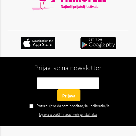
Prijavi se na newsletter
Potvrđujem da sam pročitao/la i prihvatio/la
Izjavu o zaštiti osobnih podataka