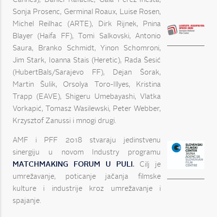
Cannes), Daniel Rafaelić, Gala Perez-Inesta,
Sonja Prosenc, Germinal Roaux, Luise Rosen,
Michel Reilhac (ARTE), Dirk Rijnek, Pnina
Blayer (Haifa FF), Tomi Salkovski, Antonio
Saura, Branko Schmidt, Yinon Schomroni,
Jim Stark, Ioanna Stais (Heretic), Rada Šesić
(HubertBals/Sarajevo FF), Dejan Šorak,
Martin Šulik, Orsolya Toro-Illyes, Kristina
Trapp (EAVE), Shigeru Umebayashi, Vlatka
Vorkapić, Tomasz Wasilewski, Peter Webber,
Krzysztof Zanussi i mnogi drugi.
AMF i PFF 2018 stvaraju jedinstvenu
sinergiju u novom Industry programu
MATCHMAKING FORUM U PULI
.
Cilj je
umrežavanje, poticanje jačanja filmske
kulture i industrije kroz umrežavanje i
spajanje.