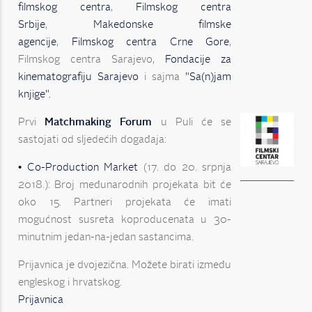
filmskog centra
,
Filmskog centra
Srbije
,
Makedonske filmske
agencije
,
Filmskog centra Crne Gore
,
Filmskog centra Sarajevo,
Fondacije za
kinematografiju Sarajevo
i sajma
"Sa(n)jam
knjige".
Prvi
Matchmaking Forum
u Puli će se
sastojati od sljedećih događaja:
• Co-Production Market
(17. do 20. srpnja
2018.): Broj međunarodnih projekata bit će
oko 15. Partneri projekata će imati
mogućnost susreta koproducenata u 30-
minutnim jedan-na-jedan sastancima.
Prijavnica je dvojezična. Možete birati između
engleskog i hrvatskog.
Prijavnica