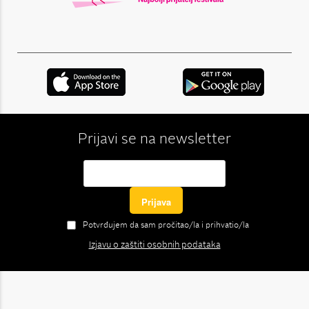
Prijavi se na newsletter
Potvrđujem da sam pročitao/la i prihvatio/la
Izjavu o zaštiti osobnih podataka