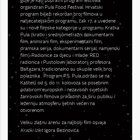
.
gdje je kao popratni program festivala
j
organiziran Pula Food Festival. Hrvatski
program bilježi rekordan broj filmova u
natjecateljskom programu, čak 17, a uvedene
su i nove filmske kategorije u programu Kratka
e
Pula (kratki i srednjometražni dokumentarni
film, animirani film, eksperimentalni film,
dramska serija, dokumentarni serijal, namjenski
film). Radionice za djecu i mlade: RED
radionica i Pustolovni laboratorij profesora
Baltazara tradicionalno su okupile velik broj
polaznika . Program P.S. Pula održao se na
Kaštelu od 5. do 11. kolovoza sa posebnim
odabirom europskih i nezavisnih svjetskih
žanrovskih filmova prikladnih za širu publiku i
ležerniju atmosferu ljetnih večeri na
otvorenom.
Veliku zlatnu arenu za najbolji film osvaja
Kratki Izlet
Igora Bezinovića.