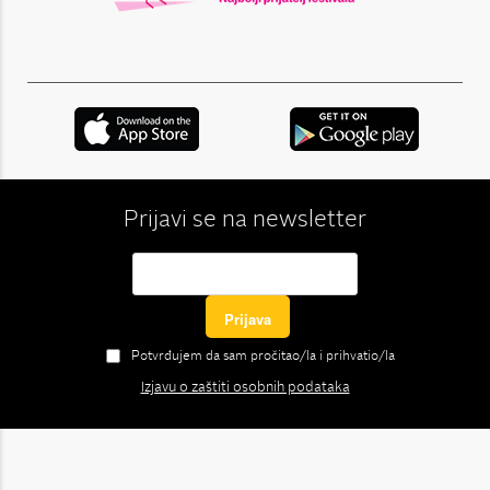
Prijavi se na newsletter
Potvrđujem da sam pročitao/la i prihvatio/la
Izjavu o zaštiti osobnih podataka