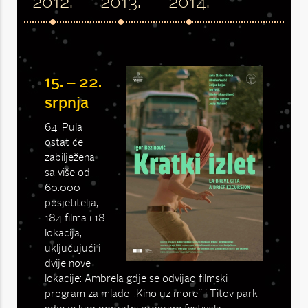
.
2012.
2013.
2014.
15. – 22.
srpnja
64. Pula
ostat će
zabilježena
sa više od
60.000
posjetitelja,
184 filma i 18
lokacija,
uključujući i
dvije nove
lokacije: Ambrela gdje se odvijao filmski
program za mlade „Kino uz more“ i Titov park