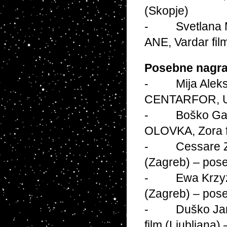
(Skopje)
- Svetlana Miš
ANE, Vardar fil
Posebne nagra
- Mija Aleksi
CENTARFOR, Uf
- Boško Gašev
OLOVKA, Zora f
- Cessare Zava
(Zagreb) – pos
- Ewa Krzyzews
(Zagreb) – pos
- Duško Janići
film (Ljubljana