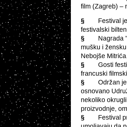
film (Zagreb) –
§
Festival 
festivalski bilt
§
Nagrada ”Z
mušku i žensku 
Nebojše Mitrića
§
Gosti fest
francuski filmsk
§
Održan je
osnovano Udružen
nekoliko okrugl
proizvodnje, oml
§
Festival 
umoljavaju da p