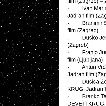
film (Zagreb) –
- Ivan Marinče
Jadran film (Za
- Branimir Sa
film (Zagreb)
- Duško Jeriče
(Zagreb)
- Franjo Jurje
film (Ljubljana)
- Antun Vrdolj
Jadran film (Za
- Dušica Žega
KRUG, Jadran fi
- Branko Tatić
DEVETI KRUG, Ja