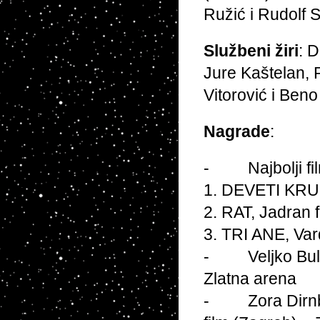
Ružić i Rudolf 
Službeni žiri
: 
Jure Kaštelan,
Vitorović i Ben
Nagrade
:
- Najbolji fil
1. DEVETI KRUG
2. RAT, Jadran 
3. TRI ANE, Var
- Veljko Bulaji
Zlatna arena
- Zora Dirnba