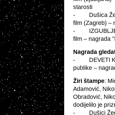
starosti
- Dušica Žega
film (Zagreb) – 
- IZGUBLJENA O
film – nagrada 
Nagrada gledat
- DEVETI KRUG
publike – nagra
Žiri štampe
: M
Adamović, Nikola
Obradović, Niko
dodijelilo je pri
- Dušici Žega