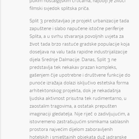
pukim nostalgijskim crticama, najbolji je živući
filmski svjedok splitska priča.
Split 3 predstavljao je projekt urbanizacije tada
zapuštene i slabo napučene istočne periferije
Splita, a u svrhu stvaranja povoljnih uvjeta za
život tada brzo rastuće gradske populacije koja
doseljava na valu tada rapidne industrijalizacije
dijela Srednje Dalmacije. Danas, Split 3 ne
predstavlja tek nekakav prazan kompleks,
gašenjem čije upotrebne i društvene funkcije do
punoće izražaja dolazi isključivo estetska forma
arhitektonskog projekta, dok je nekadašnja
ljudska aktivnost prisutna tek rudimentarno, u
zaostalim tragovima, a ostatak prepušten
imaginaciji gledatelja. Nije riječ o zadivljujućim, a
istovremeno zastrašujućim snimkama sablasnih
prostora najvećim dijelom zaboravljenih
hotelskih i smještajnih objekata duž jadranske