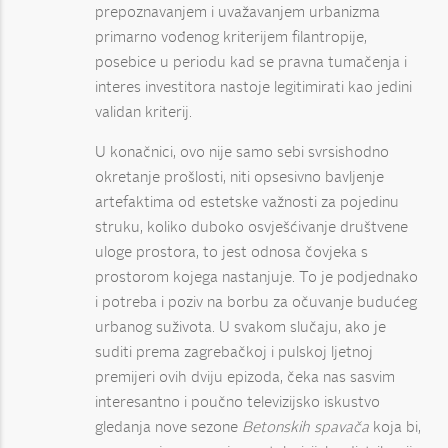
prepoznavanjem i uvažavanjem urbanizma
primarno vođenog kriterijem filantropije,
posebice u periodu kad se pravna tumačenja i
interes investitora nastoje legitimirati kao jedini
validan kriterij.
U konačnici, ovo nije samo sebi svrsishodno
okretanje prošlosti, niti opsesivno bavljenje
artefaktima od estetske važnosti za pojedinu
struku, koliko duboko osvješćivanje društvene
uloge prostora, to jest odnosa čovjeka s
prostorom kojega nastanjuje. To je podjednako
i potreba i poziv na borbu za očuvanje budućeg
urbanog suživota. U svakom slučaju, ako je
suditi prema zagrebačkoj i pulskoj ljetnoj
premijeri ovih dviju epizoda, čeka nas sasvim
interesantno i poučno televizijsko iskustvo
gledanja nove sezone
Betonskih spavača
koja bi,