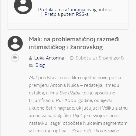
Pretplata na ažuriranja ovog autora
Pretpla putem RSS-a
Mali: na problematičnoj razmeđi
intimističkog i žanrovskog
Luka Antonina
Subota, 21 Srpanj 2018
Blog
Mali
predstavlja novi film i ujedno novu pulsku
premijeru Antonia Nuića – redatelja, između
ostalog, i filma
Sve džaba
koji je apsolutno
trijumfirao u Puli 2006. godine, odnijevši
ukupno četiri nagrade, uključujući i Veliku zlatnu
arenu za najbolji film. Riječ je o svojevrsnom
nastavku „sage" otpočete Nuićevim segmentom
iz filmskog triptiha –
Seks, piće i krvoproliće