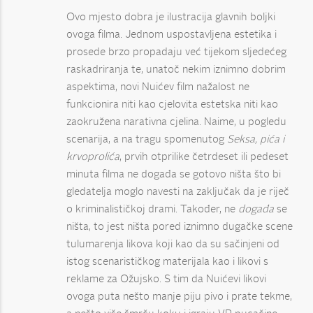
Ovo mjesto dobra je ilustracija glavnih boljki
ovoga filma. Jednom uspostavljena estetika i
prosede brzo propadaju već tijekom sljedećeg
raskadriranja te, unatoč nekim iznimno dobrim
aspektima, novi Nuićev film nažalost ne
funkcionira niti kao cjelovita estetska niti kao
zaokružena narativna cjelina. Naime, u pogledu
scenarija, a na tragu spomenutog
Seksa, pića i
krvoprolića
, prvih otprilike četrdeset ili pedeset
minuta filma ne događa se gotovo ništa što bi
gledatelja moglo navesti na zaključak da je riječ
o kriminalističkoj drami. Također, ne
događa
se
ništa, to jest ništa pored iznimno dugačke scene
tulumarenja likova koji kao da su sačinjeni od
istog scenarističkog materijala kao i likovi s
reklame za Ožujsko. S tim da Nuićevi likovi
ovoga puta nešto manje piju pivo i prate tekme,