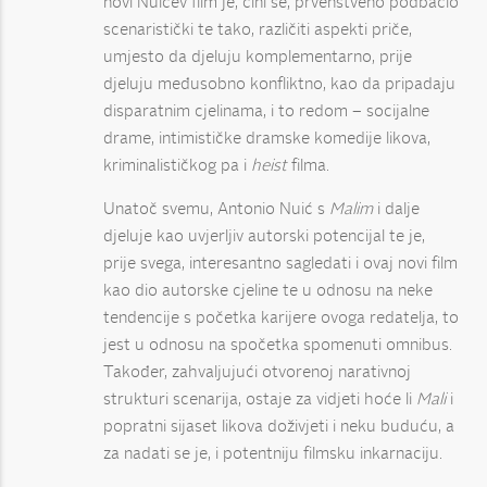
novi Nuićev film je, čini se, prvenstveno podbacio
scenaristički te tako, različiti aspekti priče,
umjesto da djeluju komplementarno, prije
djeluju međusobno konfliktno, kao da pripadaju
disparatnim cjelinama, i to redom – socijalne
drame, intimističke dramske komedije likova,
kriminalističkog pa i
heist
filma.
Unatoč svemu, Antonio Nuić s
Malim
i dalje
djeluje kao uvjerljiv autorski potencijal te je,
prije svega, interesantno sagledati i ovaj novi film
kao dio autorske cjeline te u odnosu na neke
tendencije s početka karijere ovoga redatelja, to
jest u odnosu na spočetka spomenuti omnibus.
Također, zahvaljujući otvorenoj narativnoj
strukturi scenarija, ostaje za vidjeti hoće li
Mali
i
popratni sijaset likova doživjeti i neku buduću, a
za nadati se je, i potentniju filmsku inkarnaciju.