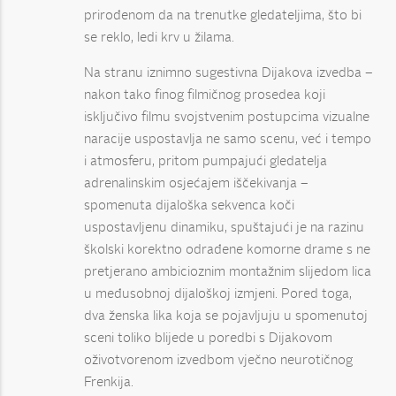
prirođenom da na trenutke gledateljima, što bi
se reklo, ledi krv u žilama.
Na stranu iznimno sugestivna Dijakova izvedba –
nakon tako finog filmičnog prosedea koji
isključivo filmu svojstvenim postupcima vizualne
naracije uspostavlja ne samo scenu, već i tempo
i atmosferu, pritom pumpajući gledatelja
adrenalinskim osjećajem iščekivanja –
spomenuta dijaloška sekvenca koči
uspostavljenu dinamiku, spuštajući je na razinu
školski korektno odrađene komorne drame s ne
pretjerano ambicioznim montažnim slijedom lica
u međusobnoj dijaloškoj izmjeni. Pored toga,
dva ženska lika koja se pojavljuju u spomenutoj
sceni toliko blijede u poredbi s Dijakovom
oživotvorenom izvedbom vječno neurotičnog
Frenkija.