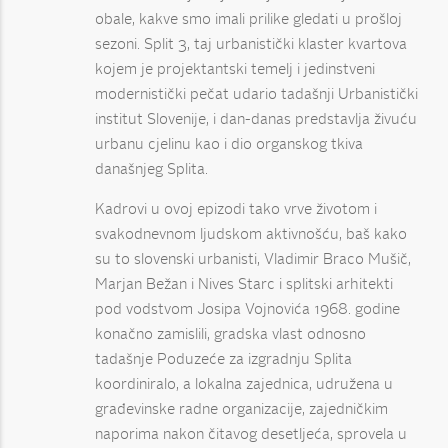
obale, kakve smo imali prilike gledati u prošloj
sezoni. Split 3, taj urbanistički klaster kvartova
kojem je projektantski temelj i jedinstveni
modernistički pečat udario tadašnji Urbanistički
institut Slovenije, i dan-danas predstavlja živuću
urbanu cjelinu kao i dio organskog tkiva
današnjeg Splita.
Kadrovi u ovoj epizodi tako vrve životom i
svakodnevnom ljudskom aktivnošću, baš kako
su to slovenski urbanisti, Vladimir Braco Mušič,
Marjan Bežan i Nives Starc i splitski arhitekti
pod vodstvom Josipa Vojnovića 1968. godine
konačno zamislili, gradska vlast odnosno
tadašnje Poduzeće za izgradnju Splita
koordiniralo, a lokalna zajednica, udružena u
građevinske radne organizacije, zajedničkim
naporima nakon čitavog desetljeća, sprovela u