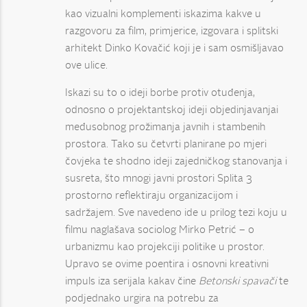
kao vizualni komplementi iskazima kakve u
razgovoru za film, primjerice, izgovara i splitski
arhitekt Dinko Kovačić koji je i sam osmišljavao
ove ulice.
Iskazi su to o ideji borbe protiv otuđenja,
odnosno o projektantskoj ideji objedinjavanjai
međusobnog prožimanja javnih i stambenih
prostora. Tako su četvrti planirane po mjeri
čovjeka te shodno ideji zajedničkog stanovanja i
susreta, što mnogi javni prostori Splita 3
prostorno reflektiraju organizacijom i
sadržajem. Sve navedeno ide u prilog tezi koju u
filmu naglašava sociolog Mirko Petrić – o
urbanizmu kao projekciji politike u prostor.
Upravo se ovime poentira i osnovni kreativni
impuls iza serijala kakav čine
Betonski spavači
te
podjednako urgira na potrebu za