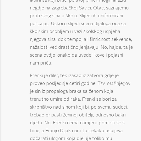
labirinta koji bi se, po svoj prilici, mogli nalaziti
negdje na zagrebačkoj Savici. Otac, saznajemo,
prati svog sina u školu. Slijedi ih uniformirani
policajac. Uskoro slijedi scena dijaloga oca sa
školskim osobljem u vezi školskog uspjeha
njegova sina, dok tempo, a i filmičnost sekvence,
nažalost, već drastično jenjavaju. No, hajde, ta je
scena ovdje ionako da uvede likove i pojasni
nam priču.
Frenki je diler, tek izašao iz zatvora gdje je
proveo posljednje četiri godine. Tzv.
Mali
njegov
je sin iz propaloga braka sa ženom koja
trenutno umire od raka. Frenki se bori za
skrbništvo nad sinom koji bi, po svemu sudeći,
trebao pripasti ženinoj obitelji, odnosno baki i
djedu. No, Frenki nema namjeru pomiriti se s
time, a Franjo Dijak nam to itekako uspijeva
dočarati ulogom koja djeluje toliko mu