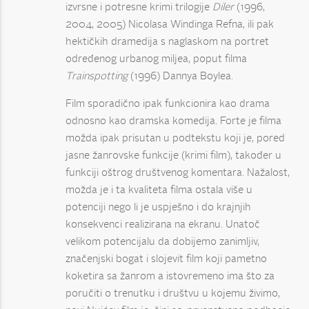
izvrsne i potresne krimi trilogije
Diler
(1996,
2004, 2005) Nicolasa Windinga Refna, ili pak
hektičkih dramedija s naglaskom na portret
određenog urbanog miljea, poput filma
Trainspotting
(1996) Dannya Boylea.
Film sporadično ipak funkcionira kao drama
odnosno kao dramska komedija. Forte je filma
možda ipak prisutan u podtekstu koji je, pored
jasne žanrovske funkcije (krimi film), također u
funkciji oštrog društvenog komentara. Nažalost,
možda je i ta kvaliteta filma ostala više u
potenciji nego li je uspješno i do krajnjih
konsekvenci realizirana na ekranu. Unatoč
velikom potencijalu da dobijemo zanimljiv,
značenjski bogat i slojevit film koji pametno
koketira sa žanrom a istovremeno ima što za
poručiti o trenutku i društvu u kojemu živimo,