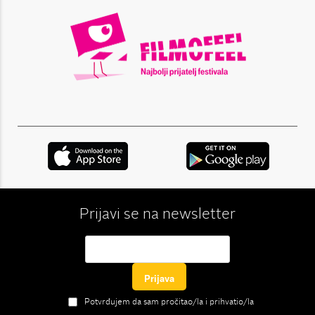
Prijavi se na newsletter
Potvrđujem da sam pročitao/la i prihvatio/la