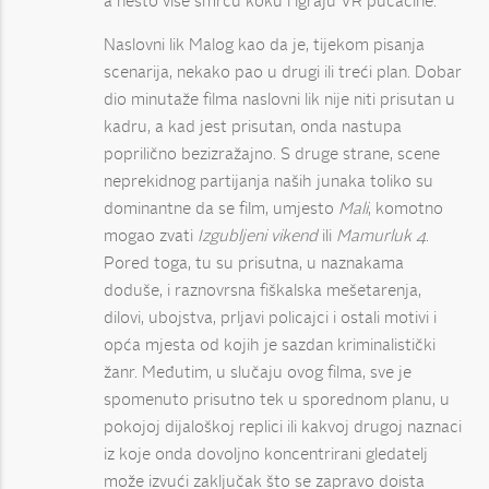
a nešto više šmrču koku i igraju VR pucačine.
Naslovni lik Malog kao da je, tijekom pisanja
scenarija, nekako pao u drugi ili treći plan. Dobar
dio minutaže filma naslovni lik nije niti prisutan u
kadru, a kad jest prisutan, onda nastupa
poprilično bezizražajno. S druge strane, scene
neprekidnog partijanja naših junaka toliko su
dominantne da se film, umjesto
Mali
, komotno
mogao zvati
Izgubljeni vikend
ili
Mamurluk 4
.
Pored toga, tu su prisutna, u naznakama
doduše, i raznovrsna fiškalska mešetarenja,
dilovi, ubojstva, prljavi policajci i ostali motivi i
opća mjesta od kojih je sazdan kriminalistički
žanr. Međutim, u slučaju ovog filma, sve je
spomenuto prisutno tek u sporednom planu, u
pokojoj dijaloškoj replici ili kakvoj drugoj naznaci
iz koje onda dovoljno koncentrirani gledatelj
može izvući zaključak što se zapravo doista