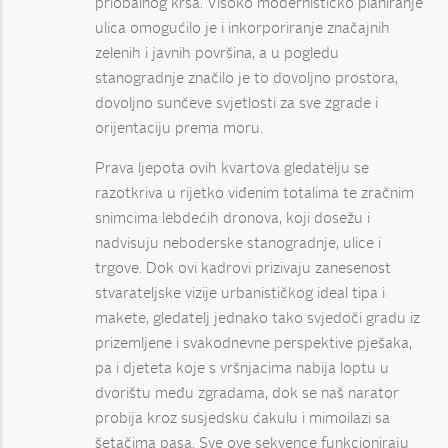
priobalnog krša. Visoko modernističko planiranje
ulica omogućilo je i inkorporiranje značajnih
zelenih i javnih površina, a u pogledu
stanogradnje značilo je to dovoljno prostora,
dovoljno sunčeve svjetlosti za sve zgrade i
orijentaciju prema moru.
Prava ljepota ovih kvartova gledatelju se
razotkriva u rijetko viđenim totalima te zračnim
snimcima lebdećih dronova, koji dosežu i
nadvisuju neboderske stanogradnje, ulice i
trgove. Dok ovi kadrovi prizivaju zanesenost
stvarateljske vizije urbanističkog ideal tipa i
makete, gledatelj jednako tako svjedoči gradu iz
prizemljene i svakodnevne perspektive pješaka,
pa i djeteta koje s vršnjacima nabija loptu u
dvorištu među zgradama, dok se naš narator
probija kroz susjedsku ćakulu i mimoilazi sa
šetačima pasa. Sve ove sekvence funkcioniraju