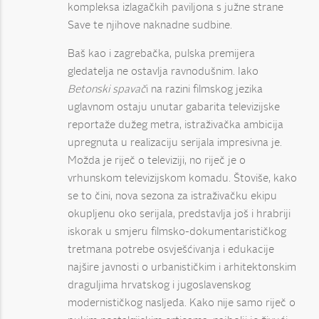
kompleksa izlagačkih paviljona s južne strane
Save te njihove naknadne sudbine.
Baš kao i zagrebačka, pulska premijera
gledatelja ne ostavlja ravnodušnim. Iako
Betonski spavač
i na razini filmskog jezika
uglavnom ostaju unutar gabarita televizijske
reportaže dužeg metra, istraživačka ambicija
upregnuta u realizaciju serijala impresivna je.
Možda je riječ o televiziji, no riječ je o
vrhunskom televizijskom komadu. Štoviše, kako
se to čini, nova sezona za istraživačku ekipu
okupljenu oko serijala, predstavlja još i hrabriji
iskorak u smjeru filmsko-dokumentarističkog
tretmana potrebe osvješćivanja i edukacije
najšire javnosti o urbanističkim i arhitektonskim
draguljima hrvatskog i jugoslavenskog
modernističkog nasljeđa. Kako nije samo riječ o