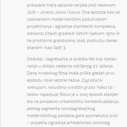
prikazana treća epizoda serijala pod naslovom
Split – između plana i kaosa
. Ova epizoda bavi se
vizionarskim modernističkim poduhvatom
projektiranja i izgradnje stambenih kompleksa,
odnosno čitavih gradskih četvrti tijekom 1970-ih
na prostorno grandioznoj skali, području danas
znanom i kao Split 3.
Doduše, i zagrebačka je publika tek koji tjedan
ranije u sklopu nedavno održanog 27. izdanja
Dana hrvatskog filma imala prilike gledati prvu
epizodu nove sezone naziva
Zagrebački
velesajam, nesuđeno središte grada
. Kako to i
naslov najavljuje, fokus je u ovoj epizodi stavljen
bio na povijesno-urbanističku kontekstualizaciju
jednog segmenta novozagrebačkog
modernističkog pandana gore spomenutoj priči
– projekta izgradnje arhitektonski iznimnog