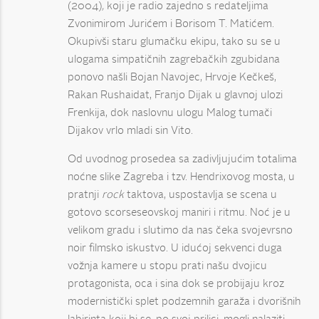
(2004)
,
koji je radio zajedno s redateljima
Zvonimirom Jurićem i Borisom T. Matićem.
Okupivši staru glumačku ekipu, tako su se u
ulogama simpatičnih zagrebačkih zgubidana
ponovo našli Bojan Navojec, Hrvoje Kečkeš,
Rakan Rushaidat, Franjo Dijak u glavnoj ulozi
Frenkija, dok naslovnu ulogu Malog tumači
Dijakov vrlo mladi sin Vito.
Od uvodnog prosedea sa zadivljujućim totalima
noćne slike Zagreba i tzv. Hendrixovog mosta, u
pratnji
rock
taktova, uspostavlja se scena u
gotovo scorseseovskoj maniri i ritmu. Noć je u
velikom gradu i slutimo da nas čeka svojevrsno
noir filmsko iskustvo. U idućoj sekvenci duga
vožnja kamere u stopu prati našu dvojicu
protagonista, oca i sina dok se probijaju kroz
modernistički splet podzemnih garaža i dvorišnih