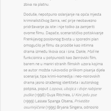
zbiva na platnu.
Doduše, nepotpuno oslanjanje na opća mjesta
kriminalističkog žanra, već prije neobavezno
pridržavanje za iste i nije toliko za zamjeriti
ovome filmu. Dapače, scenarističko potiskivanje
Frenkijevog poslovnog života u sporedni plan
omogućilo je filmu da prodiše kao intimna
drama između likova oca i sina. Dakle,
Mali
ne
funkcionira u potpunosti kao žanrovski film,
barem ne u maniri stranih filmskih uzora kojima
se autor možda rukovodio prilikom pisanja dijela
scenarija; tipa krimi-komedija i neo-noirovskih
drama jasno izraženog identiteta i autorskog
potpisa, poput
Lopova, ubojica i dvije nabijene
puške
(1998) Guya Ritchiea,
U Kini jedu pse
(1999) Lassea Spanga Olsena,
Privedite
osumnjičene
(1995) Bryana Singera, odnosno