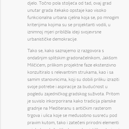
djelo. Točno pola stoljeća od tad, ovaj grad
unutar grada itekako opstaje kao visoko
funkcionalna urbana cjelina koja se, po mnogim
kriterijima kojima su se projektanti vodili, u
iznimnoj mjeri približila ideji svojevrsne
urbanističke demokracije.
Tako se, kako saznajemo iz razgovora s
ondašnjim splitskim gradonačelnikom, Jakšom
Miličićem, prilikom projektne faze ekstenzivno
konzultiralo s relevantnim strukama, kao i sa
samim stanovnicima, koji su dobili priliku izraziti
svoje potrebe i aspiracije za budućnost u
pogledu zajedničkog gradskog suživota. Pritom
je suvislo inkorporirana kako tradicija planske
gradnje na Mediteranu s antičkim rasterom
trgova i ulica koje se međusobno susreću pod
pravim kutom, tako i zatečeni prirodni elementi