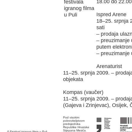
18.00 do 22.00 
Ispred Arene
18–25. srpnja 
sati
– prodaja ulaz
– preuzimanje 
putem elektron
– preuzimanje 
Arenaturist
11–25. srpnja 2009. – prodaj
objekata
Kompas (vaučer)
11–25. srpnja 2009. – prodaj
(Gajeva i Zrinjevac), Osijek, 
Pod visokim
pokroviteljstvom
predsjednika
Republike Hrvatske
Stjepana Mesića
© Festival igranog filma u Puli