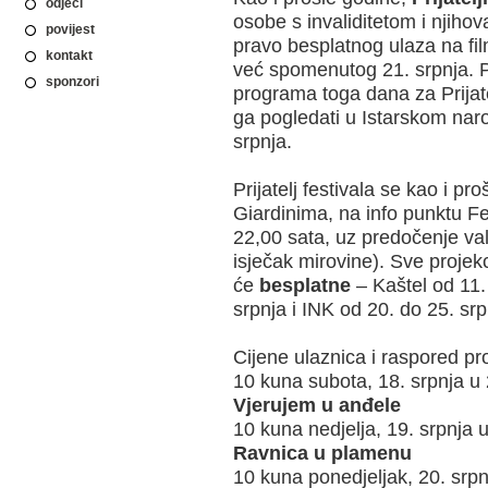
odjeci
osobe s invaliditetom i njihov
povijest
pravo besplatnog ulaza na fi
kontakt
već spomenutog 21. srpnja. P
sponzori
programa toga dana za Prijate
ga pogledati u Istarskom naro
srpnja.
Prijatelj festivala se kao i p
Giardinima, na info punktu Fe
22,00 sata, uz predočenje val
isječak mirovine). Sve projekc
će
besplatne
– Kaštel od 11. 
srpnja i INK od 20. do 25. srp
Cijene ulaznica i raspored pr
10 kuna subota, 18. srpnja u
Vjerujem u anđele
10 kuna nedjelja, 19. srpnja 
Ravnica u plamenu
10 kuna ponedjeljak, 20. srp