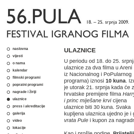
naslovna
ULAZNICE
vijesti
U periodu od 18. do 25. srpnj
o nama
ulaznice za dva filma u Areni 
kalendar
iz Nacionalnog i PoPularnog
filmski programi
programa) iznosi
10 kuna
. I
popratni programi
je utorak 21. srpnja kada će 
nagrade i žiriji
hrvatske premijere filma
Harr
ulaznice
i princ miješane krvi
cijena
ulaznice biti 30 kuna. Svaka
press i akreditacije
kupljena ulaznica ujedno je i 
galerija
vrata Pule
i kupon za nagradn
video
lokacije
Kao i prošle godine,
Prijatelj