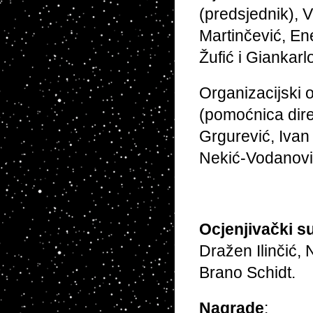
(predsjednik), 
Martinčević, Ene
Žufić i Giankarl
Organizacijski o
(pomoćnica dire
Grgurević, Ivan
Nekić-Vodanović
Ocjenjivački s
Dražen Ilinčić, 
Brano Schidt.
Nagrade
: