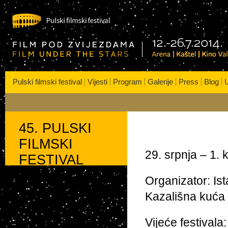
s
| Kaštel | Kino VALLI
Pulski filmski festival
Vijesti
Program
Galerije
Press
Blog
U
45. PULSKI
FILMSKI
29. srpnja – 1. 
FESTIVAL
Organizator: Is
Kazališna kuća
Vijeće festivala