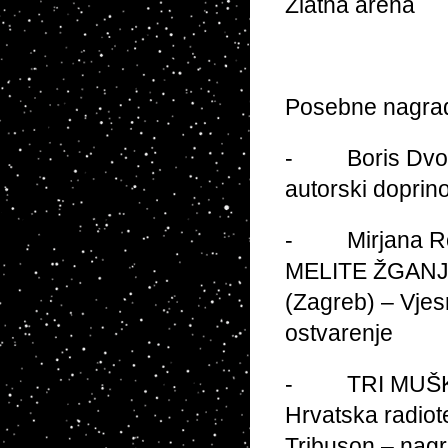
Zlatna arena
Posebne nagra
- Boris Dvorni
autorski doprino
- Mirjana Rog
MELITE ŽGANJER
(Zagreb) – Vjes
ostvarenje
- TRI MUŠKAR
Hrvatska radiote
Tribuson – nagr