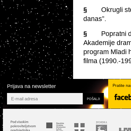
§
Okrugli st
danas”.
§
Popratni d
Akademije drams
program
Mladi h
filma (1990.-199
Pratite n
Prijava na newsletter
Twit
Facebook
YouTube