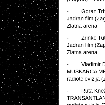
- Goran Trbul
Jadran film (Zag
Zlatna arena
- Zrinko Tuti
Jadran film (Zag
Zlatna arena
- Vladimir Dom
MUŠKARCA MELI
radiotelevizija 
- Ruta Kneževi
TRANSANTLANTIC