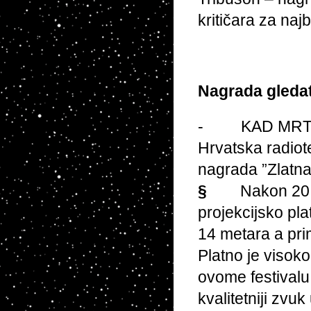
kritičara za najbo
Nagrada gledat
- KAD MRTVI Z
Hrvatska radiote
nagrada ”Zlatna
§
Nakon 20 
projekcijsko pla
14 metara a pri
Platno je visok
ovome festivalu 
kvalitetniji zvuk 