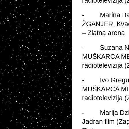
radiotelevizija 
- Marina Bar
ŽGANJER, Kvadar
– Zlatna arena
- Suzana Nikol
MUŠKARCA MELI
radiotelevizija 
- Ivo Gregurev
MUŠKARCA MELI
radiotelevizija 
- Marija Dzie
Jadran film (Zag