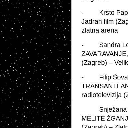
- Krsto Papić
Jadran film (Zag
zlatna arena
- Sandra Lonča
ZAVARAVANJE, Pa
(Zagreb) – Veli
- Filip Šovago
TRANSANTLANTIC
radiotelevizija 
- Snježana Tr
MELITE ŽGANJER
(Zagreb) – Zlat