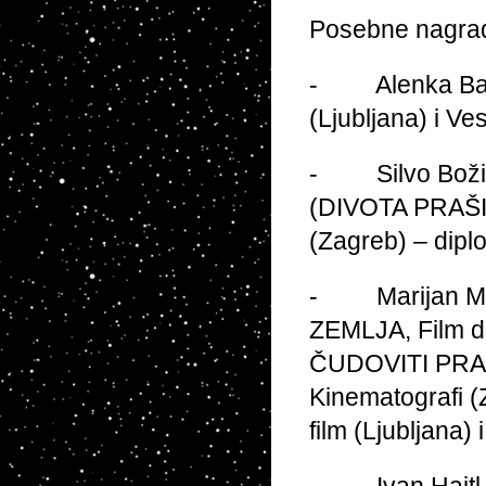
Posebne nagra
- Alenka Bartl
(Ljubljana) i Ve
- Silvo Božič
(DIVOTA PRAŠINE
(Zagreb) – dip
- Marijan Meg
ZEMLJA, Film da
ČUDOVITI PRAH 
Kinematografi
film (Ljubljana)