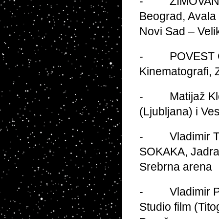
- ZIMOVANJE
Beograd, Avala 
Novi Sad – Veli
- POVEST O DO
Kinematografi, 
- Matijaž Klop
(Ljubljana) i Ve
- Vladimir Tad
SOKAKA, Jadran 
Srebrna arena
- Vladimir Pav
Studio film (Tit