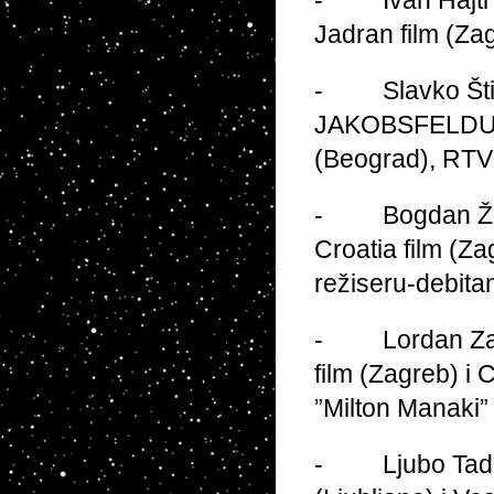
- Ivan Hajtl 
Jadran film (Zag
- Slavko Štim
JAKOBSFELDU, C
(Beograd), RTV 
- Bogdan Žižić
Croatia film (Za
režiseru-debita
- Lordan Zafra
film (Zagreb) i 
”Milton Manaki”
- Ljubo Tadić 