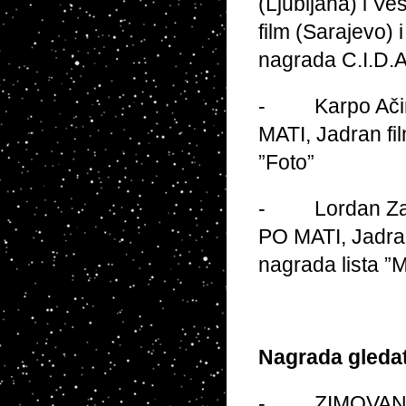
(Ljubljana) i V
film (Sarajevo)
nagrada C.I.D.A
- Karpo Ačimo
MATI, Jadran fi
”Foto”
- Lordan Zafra
PO MATI, Jadran 
nagrada lista ”
Nagrada gledat
- ZIMOVANJE