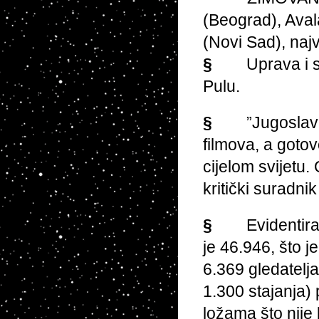
(Beograd), Aval
(Novi Sad), naj
§
Uprava i s
Pulu.
§
”Jugoslav
filmova, a goto
cijelom svijetu.
kritički suradni
§
Evidentira
je 46.946, što 
6.369 gledatelja
1.300 stajanja)
ložama što nije