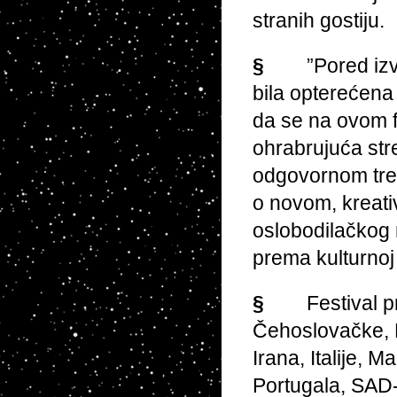
stranih gostiju.
§
”Pored izv
bila opterećena
da se na ovom f
ohrabrujuća str
odgovornom tret
o novom, kreati
oslobodilačkog 
prema kulturnoj 
§
Festival pr
Čehoslovačke, D
Irana, Italije,
Portugala, SAD-