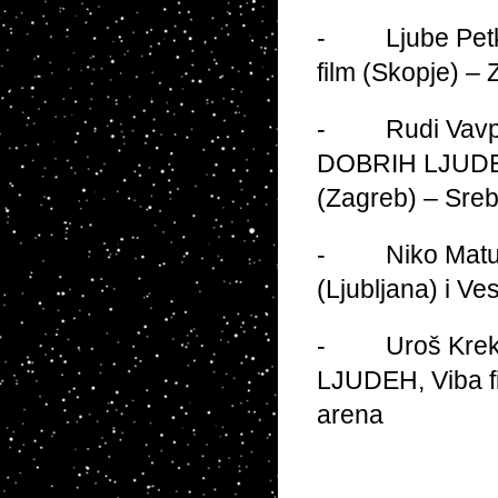
- Ljube Petkov
film (Skopje) – 
- Rudi Vavpoti
DOBRIH LJUDEH, 
(Zagreb) – Sre
- Niko Matul z
(Ljubljana) i Ve
- Uroš Krek z
LJUDEH, Viba fi
arena