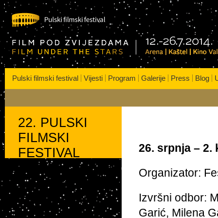
s
| Kaštel | Kino VALLI
Pulski filmski festival
Vijesti
Program
Galerije
Press
Blog
U
22. PULSKI
FILMSKI
26. srpnja – 2.
FESTIVAL
Organizator: Fe
Izvršni odbor: 
Garić, Milena G