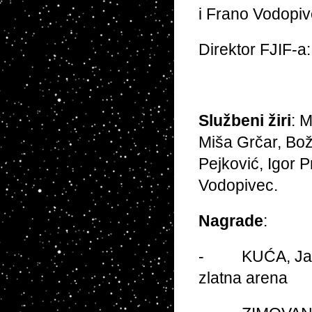
i Frano Vodopiv
Direktor FJIF-a:
Službeni žiri
: 
Miša Grčar, Bo
Pejković, Igor P
Vodopivec.
Nagrade
:
- KUĆA, Jadran
zlatna arena