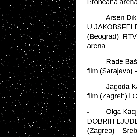
Brončana aren
- Arsen Diklić
U JAKOBSFELDU,
(Beograd), RTV 
arena
- Rade Bašić 
film (Sarajevo)
- Jagoda Kalo
film (Zagreb) i 
- Olga Kacjan
DOBRIH LJUDEH, 
(Zagreb) – Sre