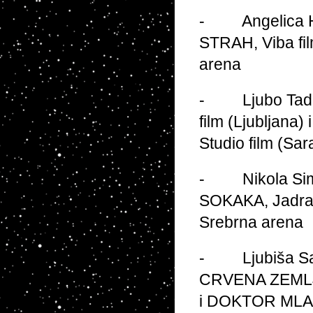
- Angelica Hle
STRAH, Viba film
arena
- Ljubo Tadić
film (Ljubljana
Studio film (Sar
- Nikola Simi
SOKAKA, Jadran 
Srebrna arena
- Ljubiša Sam
CRVENA ZEMLJA,
i DOKTOR MLADE