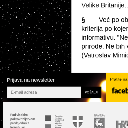
Velike Britanij
§
Već po ob
kriterija po koj
informativu. ”N
prirode. Ne bih 
(Vatroslav Mimi
Pratite n
Prijava na newsletter
Twit
Facebook
YouTube