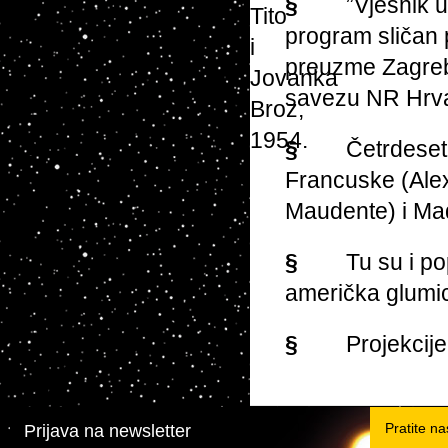
§
”Vjesnik u
program sličan p
preuzme Zagreb,
savezu NR Hrva
§
Četrdeseta
Francuske (Alex
Maudente) i Ma
§
Tu su i p
američka glumic
§
Projekcije
Pratite n
Prijava na newsletter