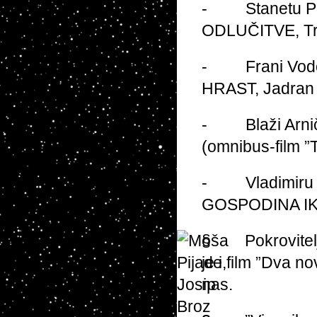
- Stanetu Pot
ODLUČITVE, Trig
- Frani Vodopi
HRAST, Jadran 
- Blaži Arnič
(omnibus-film ”T
- Vladimiru Ta
GOSPODINA IKLA
§ Pokrovitelj F
je i film ”Dva n
nas.