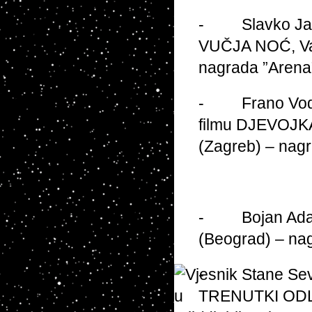
- Slavko Janev
VUČJA NOĆ, Var
nagrada ”Arena
- Frano Vodopi
filmu DJEVOJKA
(Zagreb) – nag
- Bojan Adami
(Beograd) – na
- Stane Sever
TRENUTKI ODLU