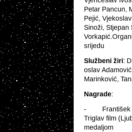
Vjenceslav Ivoš
Petar Pancun, M
Pejić, Vjekoslav
Sinoži, Stjepan 
Vorkapić.Organi
srijedu
Službeni žiri
: 
oslav Adamović,
Marinković, Tana
Nagrade
:
- František Č
Triglav film (Lj
medaljom