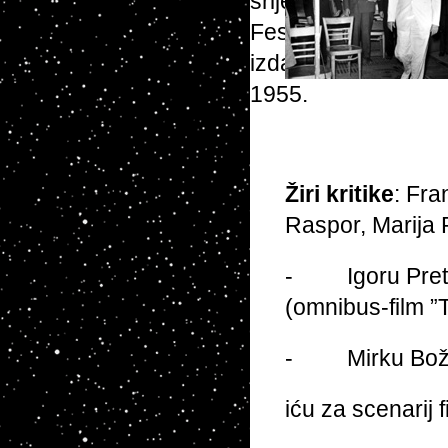
Žiri k
ritike
: Fra
Raspor, Marija R
- Igoru Pretn
(omnibus-film ”T
- Mirku Bo
iću za scenarij