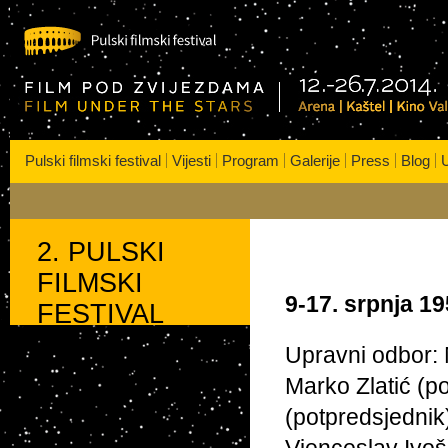
s
| Kaštel | Kino VALLI
Pulski filmski festival
Vijesti
Program
Galerije
Press
Blog
U
2. PULSKI
FILMSKI
9-17. srpnja 19
FESTIVAL
Upravni odbor: 
Marko Zlatić (p
(potpredsjednik)