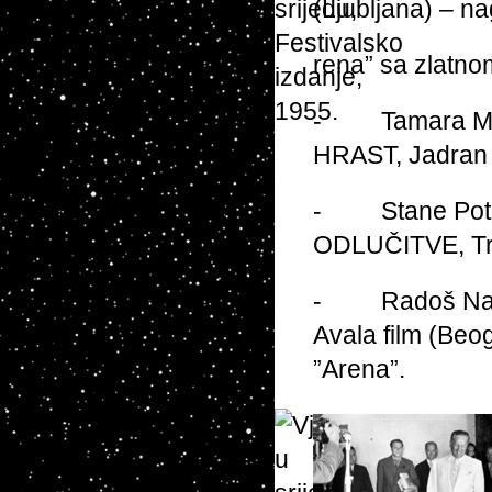
(Ljubljana) – n
rena” sa zlatn
- Tamara Mark
HRAST, Jadran 
- Stane Potok
ODLUČITVE, Trig
- Radoš Navako
Avala film (Beog
”Arena”.