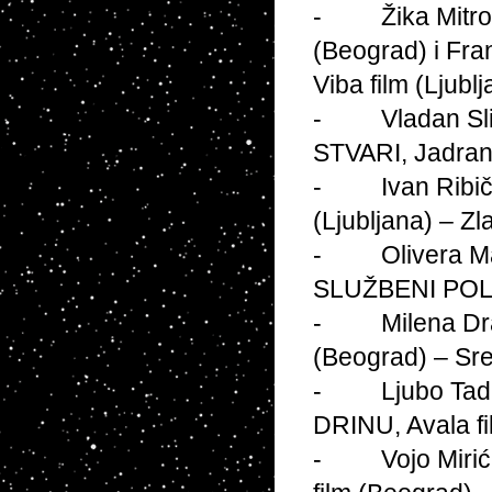
- Žika Mitrovi
(Beograd) i Fra
Viba film (Ljubl
- Vladan Slij
STVARI, Jadran 
- Ivan Ribič z
(Ljubljana) – Zl
- Olivera Mark
SLUŽBENI POLOŽ
- Milena Dravi
(Beograd) – Sr
- Ljubo Tadić
DRINU, Avala fi
- Vojo Mirić 