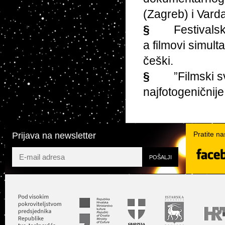
(Zagreb) i Varda
§
Festivalsk
a filmovi simult
češki.
§
”Filmski s
najfotogeničnije
Pratite n
Prijava na newsletter
Twit
Facebook
YouTube