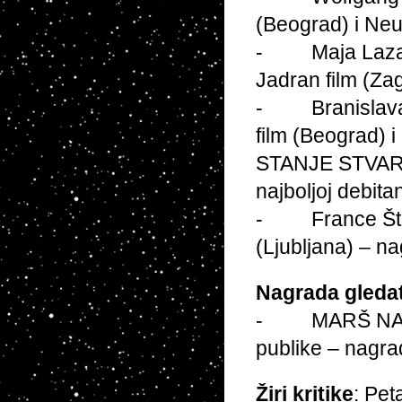
(Beograd) i Ne
- Maja Lazaro
Jadran film (Za
- Branislava Z
film (Beograd) 
STANJE STVARI, 
najboljoj debitan
- France Štigl
(Ljubljana) – n
Nagrada gledat
- MARŠ NA DRI
publike – nagra
Žiri kritike
: Pet