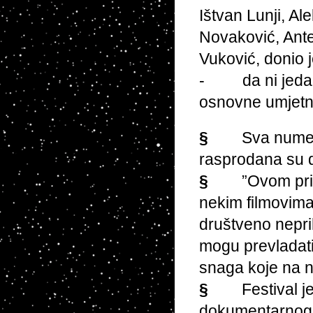
Ištvan Lunji, A
Novaković, Ante 
Vuković, donio 
- da ni jedan 
osnovne umjetni
§
Sva numer
rasprodana su d
§
”Ovom pri
nekim filmovima 
društveno neprih
mogu prevladati
snaga koje na n
§
Festival 
dokumentarnog f