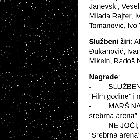
Janevski, Veseli
Milada Rajter, I
Tomanović, Ivo 
Službeni žiri
: 
Đukanović, Ivan
Mikeln, Radoš N
Nagrade
:
- SLUŽBENI PO
”Film godine” i 
- MARŠ NA DRI
srebrna arena”
- NE JOČI, PET
”Srebrna arena