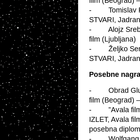
film (Beograd) 
- Tomislav Pi
STVARI, Jadran 
- Alojz Srebot
film (Ljubljana)
- Željko Sene
STVARI, Jadran 
Posebne nagra
- Obrad Glušče
film (Beograd) 
- ”Avala film”
IZLET, Avala fi
posebna diplo
- Wolfgang Sta