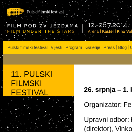
s
| Kaštel | Kino VALLI
Pulski filmski festival
Vijesti
Program
Galerije
Press
Blog
U
11. PULSKI
FILMSKI
26. srpnja – 1.
FESTIVAL
Organizator: Fe
Upravni odbor: 
(direktor), Vin