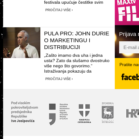
festivala upućuje čestitke svim
dobitnicima. Nadamo se da ste
PROČITAJ VIŠE ›
uživali u ovogodišnjoj filmskoj
ponudi. Vidimo se opet 2015.
godine na 62. izdanju
najposjećenijeg hrvatskog filmskog
PULA PRO: JOHN DURIE
Prijava 
festivala. 1. NAJBOLJI FILM – …
O MARKETINGU I
DISTRIBUCIJI
„Zašto imamo dva uha i jedna
usta? Zato da slušamo dvostruko
Pratite n
više nego što govorimo.“
Istraživanja pokazuju da
Twit
Facebook
YouTube
uspješnost prenošenja neke
PROČITAJ VIŠE ›
poruke 93 posto ovisi o stilu
predstavljanja, a tek 7 posto o
samom sadržaju. Čime god se,
dakle, bavili, uspjeh će ovisiti …