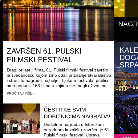
NAGR
FEST
KAL
ZAVRŠEN 61. PULSKI
DOG
FILMSKI FESTIVAL
SRPA
Dragi prijatelji filma, 61. Pulski filmski festival završio
je svečanošću kojom smo odali priznanje stvaralaštvu
i struci te nagradili najbolje. Tijekom festivala publici
smo ponudili 163 filma u kojima ste mogli uživati na
15 lokacija kroz 9 različitih filmskih programa. Sa
PROČITAJ VIŠE ›
željom da …
ČESTITKE SVIM
DOBITNICIMA NAGRADA!
Dodjelom nagrada u Istarskom
narodnom kazalištu završen je 61.
Pulski filmski festival. Uprava